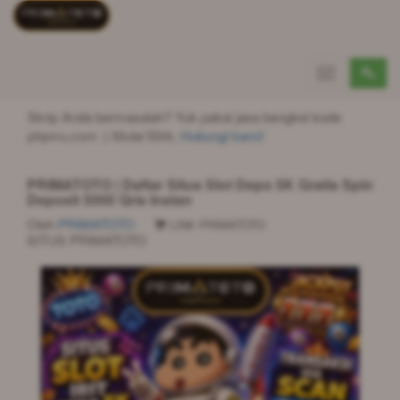
PRIMATOTO | Daftar Situs Slot Depo 5K Gratis Spin
Deposit 5000 Qris Instan
Toggle
navigation
Skrip Anda bermasalah? Yuk pakai jasa bengkel kode
phpmu.com :) Mulai 50rb.
Hubungi kami!
PRIMATOTO | Daftar Situs Slot Depo 5K Gratis Spin
Deposit 5000 Qris Instan
Oleh
PRIMATOTO
LINK PRIMATOTO
SITUS PRIMATOTO