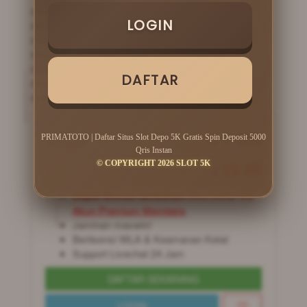
PRIMATOTO
LOGIN
PRIMATOTO LOGIN
PRIMATOTO DAFTAR
PRIMATOTO LINK
PRIMATOTO SLOT
DAFTAR
PRIMATOTO ALTERNATIF
PRIMATOTO RESMI
5,000
PRIMATOTO | Daftar Situs Slot Depo 5K Gratis Spin Deposit 5000
Regular
Rp
Qris Instan
25.00
© COPYRIGHT 2026 SLOT 5K
Dapat Bonus tambahan
Jika Daftar Via
Akun Premium Members
Jaminan maxwin!
Berlisensi WLA & Keamanan Ketat
Support Livechat 24 Jam
DAFTAR SEKARANG
LOGIN